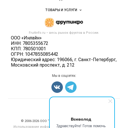
Услуги и цены
Объявления
ТОВАРЫ И УСЛУГИ
Размещение рекламы
Каталог компаний
Готовая продукция
Публичная оферта
Новости рынка
Овощи
Контактная информация
Форум
Fruitinfo.ru – весь
рынок фруктов
в России.
Фрукты
Политика обработки персональных данных
ООО «Инлайн»
Бренды
Ягоды
ИНН: 7805355672
Для СМИ
Вакансии
КПП: 780501001
Орехи
ОГРН: 1047855085442
Блог
Грибы
Юридический адрес: 196066, г. Санкт-Петербург,
Московский проспект, д. 212
Оборудование
Добавить объявление
Мы в соцсетях:
Карта объявлений
Счетчики, авторское право, логотипы
Всеволод
© 2006‑2026 ООО “Инлайн”. 12+ Все права защищены.
Здравствуйте! Готов помочь
Использование информации, размещенной на данном сайте,