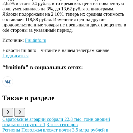
2,62% и стоит 34 рубля, в то время как цена на поваренную
соль уменьшилась на 3%, до 13,62 рубля за килограмм.
Яблоки подорожали на 2,16%, теперь их средняя стоимость
составляет 118,88 рубля. Изменения цен на другие
продовольственные товары не превышали двух процентов в
обе стороны за указанный период.
Источник:
Fruitinfo.ru
Новости
fruitinfo
– читайте в нашем телеграм канале
Подписаться
“
fruitinfo
” в социальных сетях:
Также в разделе
Иллюстрация новости
Саратовские аграрии собрали 22,8 тыс. тонн овощей
открытого грунта с 1,3 тыс. гектаров
Иллюстрация новости
Регионы Поволжья вложат почти 3,5 млрд рублей в