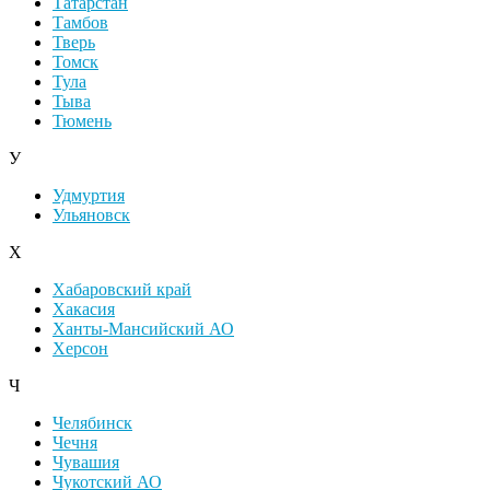
Татарстан
Тамбов
Тверь
Томск
Тула
Тыва
Тюмень
У
Удмуртия
Ульяновск
Х
Хабаровский край
Хакасия
Ханты-Мансийский АО
Херсон
Ч
Челябинск
Чечня
Чувашия
Чукотский АО