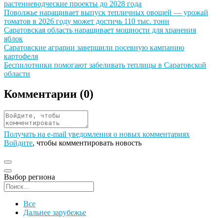
растениеводческие проекты до 2028 года
Иллюстрация новости
Поволжье наращивает выпуск тепличных овощей — урожай
томатов в 2026 году может достичь 110 тыс. тонн
Иллюстрация новости
Саратовская область наращивает мощности для хранения
яблок
Иллюстрация новости
Саратовские аграрии завершили посевную кампанию
картофеля
Иллюстрация новости
Беспилотники помогают забеливать теплицы в Саратовской
области
Комментарии (
0
)
Получать на e‑mail уведомления о новых комментариях
Войдите
, чтобы комментировать новость
Выбор региона
Поиск региона
Все
Дальнее зарубежье