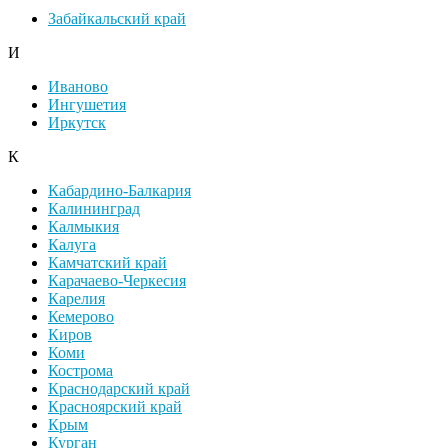
Забайкальский край
И
Иваново
Ингушетия
Иркутск
К
Кабардино-Балкария
Калининград
Калмыкия
Калуга
Камчатский край
Карачаево-Черкесия
Карелия
Кемерово
Киров
Коми
Кострома
Краснодарский край
Красноярский край
Крым
Курган