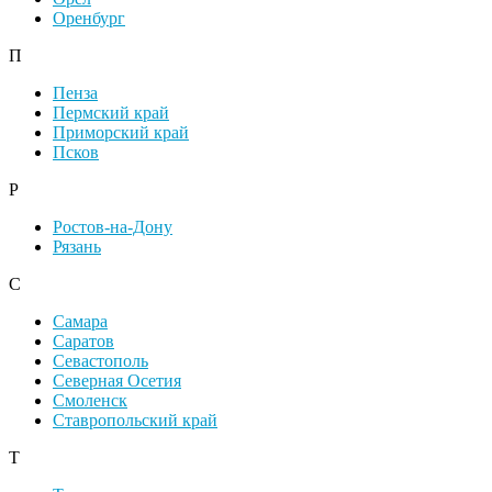
Оренбург
П
Пенза
Пермский край
Приморский край
Псков
Р
Ростов-на-Дону
Рязань
С
Самара
Саратов
Севастополь
Северная Осетия
Смоленск
Ставропольский край
Т