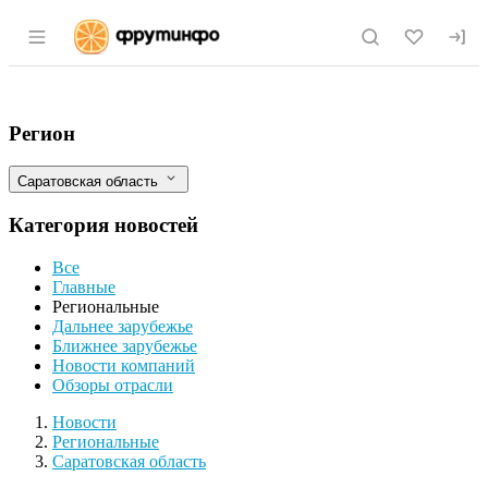
Раздел навигации по сайту fruitinfo.ru
Цены на овощи и фрукты в Саратовской
Фильтры
Регион
Саратовская область
Категория новостей
Все
Главные
Региональные
Дальнее зарубежье
Ближнее зарубежье
Новости компаний
Обзоры отрасли
Новости
Разделы
Новости
Региональные
Саратовская область